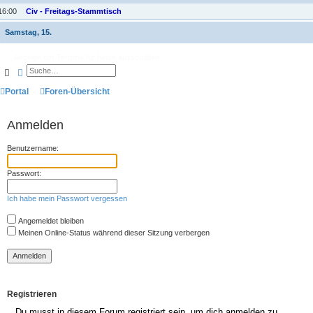
16:00
Civ - Freitags-Stammtisch
Samstag, 15.
Anzeige der Termine für heute ausschalten
Suche
Erweiterte Suche
Portal
Foren-Übersicht
Anmelden
Benutzername:
Passwort:
Ich habe mein Passwort vergessen
Angemeldet bleiben
Meinen Online-Status während dieser Sitzung verbergen
Registrieren
Du musst in diesem Forum registriert sein, um dich anmelden zu