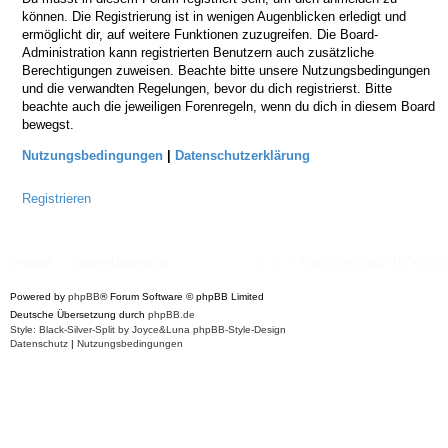
können. Die Registrierung ist in wenigen Augenblicken erledigt und
ermöglicht dir, auf weitere Funktionen zuzugreifen. Die Board-
Administration kann registrierten Benutzern auch zusätzliche
Berechtigungen zuweisen. Beachte bitte unsere Nutzungsbedingungen
und die verwandten Regelungen, bevor du dich registrierst. Bitte
beachte auch die jeweiligen Forenregeln, wenn du dich in diesem Board
bewegst.
Nutzungsbedingungen
|
Datenschutzerklärung
Registrieren
Portal
Foren-Übersicht
Alle Zeiten sind
UTC+02:0
Powered by
phpBB
® Forum Software © phpBB Limited
Deutsche Übersetzung durch
phpBB.de
Style: Black-Silver-Split by Joyce&Luna
phpBB-Style-Design
Datenschutz
|
Nutzungsbedingungen