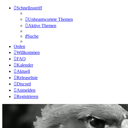
Schnellzugriff
Unbeantwortete Themen
Aktive Themen
Suche
Orden
Willkommen
FAQ
Kalender
Aktuell
Releaseliste
Discord
Anmelden
Registrieren