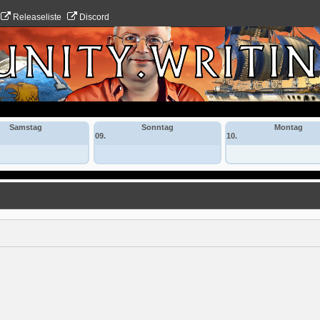
Releaseliste
Discord
Samstag
Sonntag
Montag
09.
10.