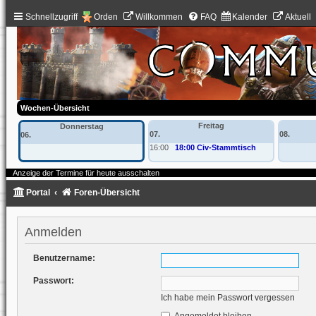
Schnellzugriff
Orden
Willkommen
FAQ
Kalender
Aktuell
Wochen-Übersicht
Freitag
Donnerstag
07.
08.
06.
16:00
18:00 Civ-Stammtisch
Anzeige der Termine für heute ausschalten
Portal
Foren-Übersicht
Anmelden
Benutzername:
Passwort:
Ich habe mein Passwort vergessen