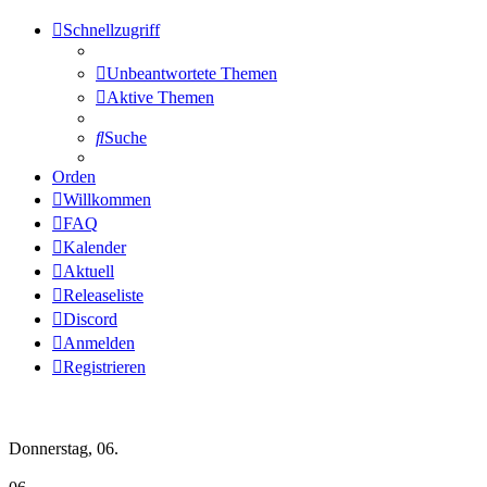
Schnellzugriff
Unbeantwortete Themen
Aktive Themen
Suche
Orden
Willkommen
FAQ
Kalender
Aktuell
Releaseliste
Discord
Anmelden
Registrieren
Wochen-Übersicht
Donnerstag, 06.