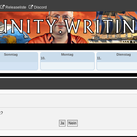
Releaseliste
Discord
Sonntag
Montag
Dienstag
10.
11.
t?