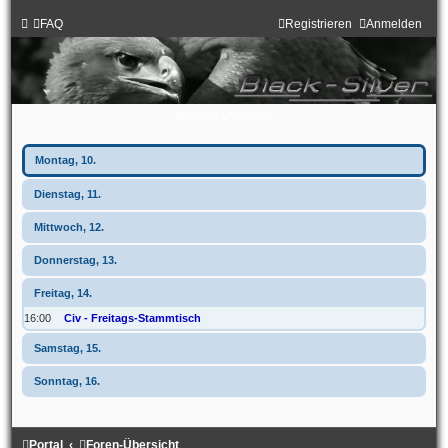
FAQ
Registrieren
Anmelden
Wochen-Übersicht
Montag, 10.
Dienstag, 11.
Mittwoch, 12.
Donnerstag, 13.
Freitag, 14.
16:00
Civ - Freitags-Stammtisch
Samstag, 15.
Sonntag, 16.
Anzeige der Termine für heute ausschalten
Portal
Foren-Übersicht