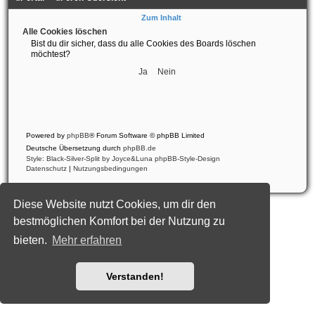
Zum Inhalt
Alle Cookies löschen
Bist du dir sicher, dass du alle Cookies des Boards löschen
möchtest?
Portal
Foren-Übersicht
Alle Zeiten sind
UTC+02:00
Powered by
phpBB
® Forum Software © phpBB Limited
Deutsche Übersetzung durch
phpBB.de
Style: Black-Silver-Split by Joyce&Luna
phpBB-Style-Design
Datenschutz
|
Nutzungsbedingungen
Diese Website nutzt Cookies, um dir den
bestmöglichen Komfort bei der Nutzung zu
bieten.
Mehr erfahren
Verstanden!