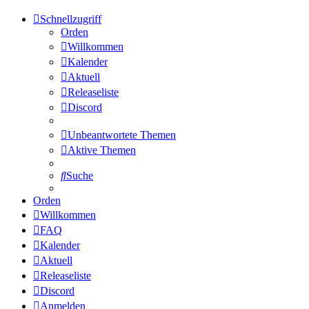
Schnellzugriff
Orden
Willkommen
Kalender
Aktuell
Releaseliste
Discord
Unbeantwortete Themen
Aktive Themen
Suche
Orden
Willkommen
FAQ
Kalender
Aktuell
Releaseliste
Discord
Anmelden