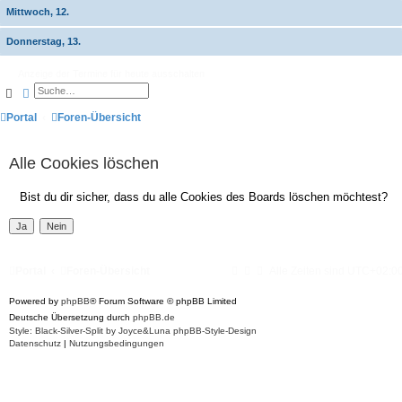
Mittwoch, 12.
Donnerstag, 13.
Anzeige der Termine für heute ausschalten
Suche
Erweiterte Suche
Portal
Foren-Übersicht
Alle Cookies löschen
Bist du dir sicher, dass du alle Cookies des Boards löschen möchtest?
Portal
Foren-Übersicht
Alle Zeiten sind
UTC+02:0
Powered by
phpBB
® Forum Software © phpBB Limited
Deutsche Übersetzung durch
phpBB.de
Style: Black-Silver-Split by Joyce&Luna
phpBB-Style-Design
Datenschutz
|
Nutzungsbedingungen