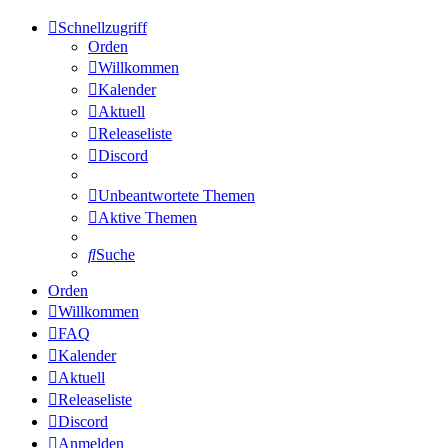
Schnellzugriff
Orden
Willkommen
Kalender
Aktuell
Releaseliste
Discord
Unbeantwortete Themen
Aktive Themen
Suche
Orden
Willkommen
FAQ
Kalender
Aktuell
Releaseliste
Discord
Anmelden