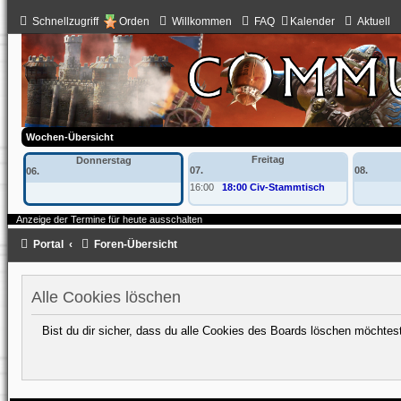
Schnellzugriff
Orden
Willkommen
FAQ
Kalender
Aktuell
Wochen-Übersicht
Freitag
Donnerstag
07.
08.
06.
16:00
18:00 Civ-Stammtisch
Anzeige der Termine für heute ausschalten
Portal
Foren-Übersicht
Alle Cookies löschen
Bist du dir sicher, dass du alle Cookies des Boards löschen möchtes