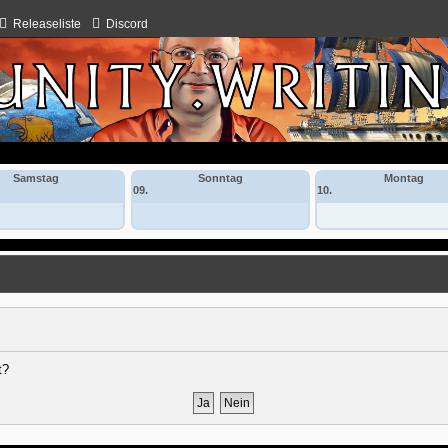
Releaseliste
Discord
Samstag
Sonntag
Montag
09.
10.
t?