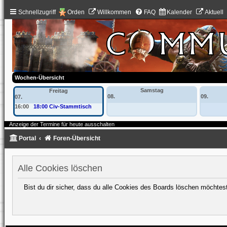
Schnellzugriff
Orden
Willkommen
FAQ
Kalender
Aktuell
Wochen-Übersicht
Samstag
Freitag
08.
09.
07.
16:00
18:00 Civ-Stammtisch
Anzeige der Termine für heute ausschalten
Portal
Foren-Übersicht
Alle Cookies löschen
Bist du dir sicher, dass du alle Cookies des Boards löschen möchtes