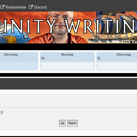
Releaseliste
Discord
Sonntag
Montag
Dienstag
10.
11.
t?