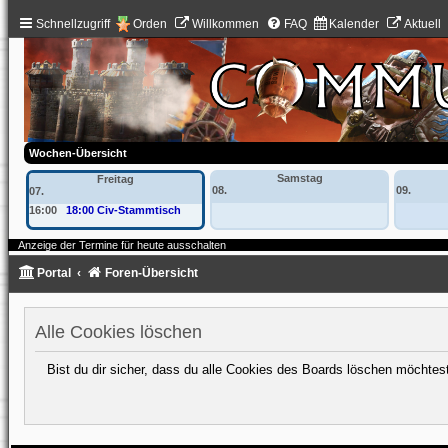
Schnellzugriff
Orden
Willkommen
FAQ
Kalender
Aktuell
Wochen-Übersicht
Samstag
Freitag
08.
09.
07.
16:00
18:00 Civ-Stammtisch
Anzeige der Termine für heute ausschalten
Portal
Foren-Übersicht
Alle Cookies löschen
Bist du dir sicher, dass du alle Cookies des Boards löschen möchtes