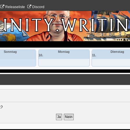
Releaseliste
Discord
Sonntag
Montag
Dienstag
10.
11.
t?