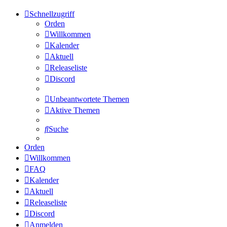
Schnellzugriff
Orden
Willkommen
Kalender
Aktuell
Releaseliste
Discord
Unbeantwortete Themen
Aktive Themen
Suche
Orden
Willkommen
FAQ
Kalender
Aktuell
Releaseliste
Discord
Anmelden