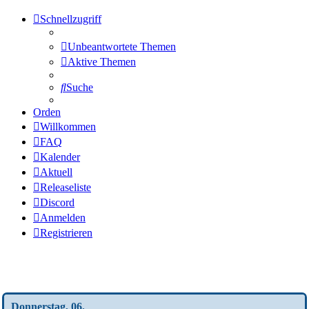
Schnellzugriff
Unbeantwortete Themen
Aktive Themen
Suche
Orden
Willkommen
FAQ
Kalender
Aktuell
Releaseliste
Discord
Anmelden
Registrieren
Wochen-Übersicht
Donnerstag, 06.