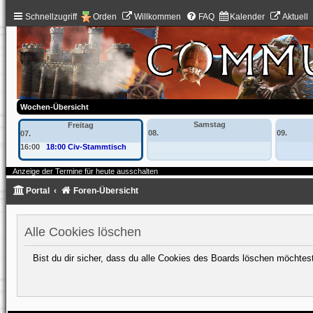
Schnellzugriff
Orden
Willkommen
FAQ
Kalender
Aktuell
Wochen-Übersicht
Samstag
Freitag
08.
09.
07.
16:00
18:00 Civ-Stammtisch
Anzeige der Termine für heute ausschalten
Portal
Foren-Übersicht
Alle Cookies löschen
Bist du dir sicher, dass du alle Cookies des Boards löschen möchtes