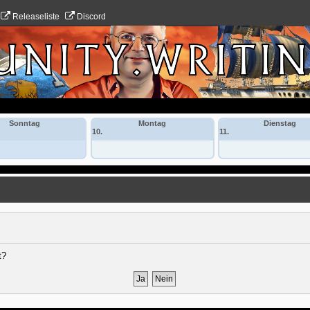
Releaseliste
Discord
Sonntag
Montag
Dienstag
10.
11.
t?