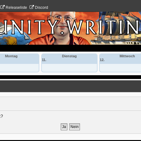
Releaseliste
Discord
Montag
Dienstag
Mittwoch
11.
12.
t?