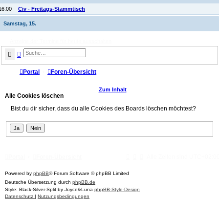
16:00
Civ - Freitags-Stammtisch
Samstag, 15.
Anzeige der Termine für heute ausschalten
Suche
Erweiterte Suche
Portal
Foren-Übersicht
Zum Inhalt
Alle Cookies löschen
Bist du dir sicher, dass du alle Cookies des Boards löschen möchtest?
Portal
Foren-Übersicht
Alle Zeiten sind
UTC+02:0
Powered by
phpBB
® Forum Software © phpBB Limited
Deutsche Übersetzung durch
phpBB.de
Style: Black-Silver-Split by Joyce&Luna
phpBB-Style-Design
Datenschutz
|
Nutzungsbedingungen