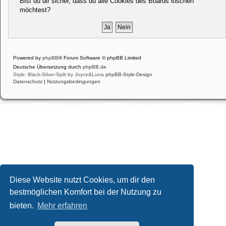
Bist du dir sicher, dass du alle Cookies des Boards löschen
möchtest?
Powered by
phpBB
® Forum Software © phpBB Limited
Deutsche Übersetzung durch
phpBB.de
Style: Black-Silver-Split by Joyce&Luna
phpBB-Style-Design
Datenschutz
|
Nutzungsbedingungen
Diese Website nutzt Cookies, um dir den
bestmöglichen Komfort bei der Nutzung zu
bieten.
Mehr erfahren