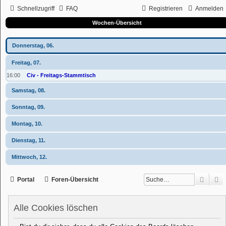
Schnellzugriff
FAQ
Registrieren
Anmelden
Wochen-Übersicht
Donnerstag, 06.
Freitag, 07.
16:00
Civ - Freitags-Stammtisch
Samstag, 08.
Sonntag, 09.
Montag, 10.
Dienstag, 11.
Mittwoch, 12.
Suche
E
Portal
Foren-Übersicht
Alle Cookies löschen