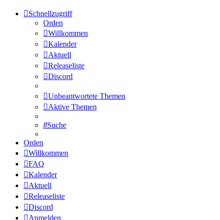
Schnellzugriff
Orden
Willkommen
Kalender
Aktuell
Releaseliste
Discord
Unbeantwortete Themen
Aktive Themen
Suche
Orden
Willkommen
FAQ
Kalender
Aktuell
Releaseliste
Discord
Anmelden