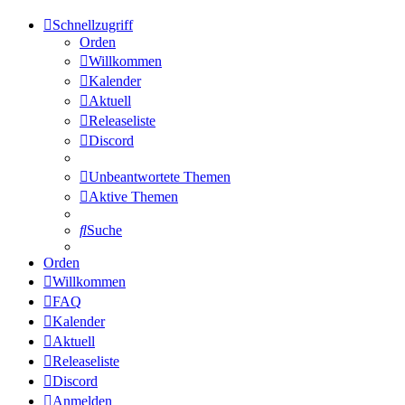
Schnellzugriff
Orden
Willkommen
Kalender
Aktuell
Releaseliste
Discord
Unbeantwortete Themen
Aktive Themen
Suche
Orden
Willkommen
FAQ
Kalender
Aktuell
Releaseliste
Discord
Anmelden