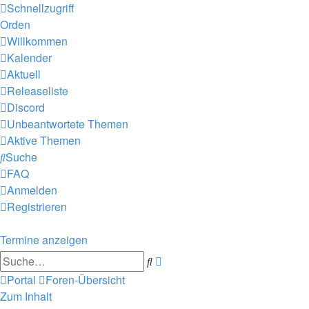
Schnellzugriff
Orden
Willkommen
Kalender
Aktuell
Releaseliste
Discord
Unbeantwortete Themen
Aktive Themen
Suche
FAQ
Anmelden
Registrieren
Termine anzeigen
Erweiterte
Suche
Suche
Portal
Foren-Übersicht
Zum Inhalt