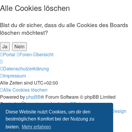
Alle Cookies löschen
Bist du dir sicher, dass du alle Cookies des Boards
löschen möchtest?
Portal
Foren-Übersicht
Datenschutzerklärung
Impressum
Alle Zeiten sind
UTC+02:00
Alle Cookies löschen
Powered by
phpBB
® Forum Software © phpBB Limited
Deutsche Übersetzung durch
phpBB.de
Style: Black-Silver-Split by Joyce&Luna
phpBB-Style-Design
Diese Website nutzt Cookies, um dir den
Datenschutz
|
Nutzungsbedingungen
bestmöglichen Komfort bei der Nutzung zu
bieten.
Mehr erfahren