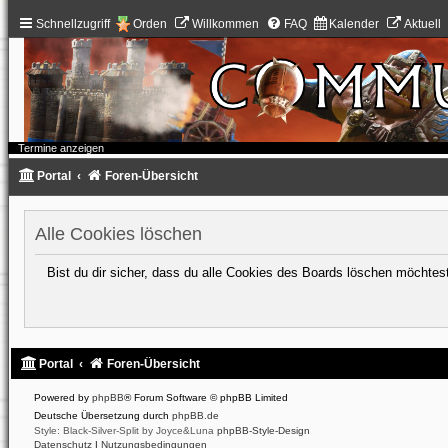
Schnellzugriff
Orden
Willkommen
FAQ
Kalender
Aktuell
Termine anzeigen
Portal
Foren-Übersicht
Alle Cookies löschen
Bist du dir sicher, dass du alle Cookies des Boards löschen möchtes
Portal
Foren-Übersicht
Powered by
phpBB
® Forum Software © phpBB Limited
Deutsche Übersetzung durch
phpBB.de
Style: Black-Silver-Split by Joyce&Luna
phpBB-Style-Design
Datenschutz
|
Nutzungsbedingungen