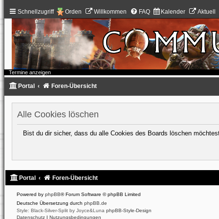
Schnellzugriff
Orden
Willkommen
FAQ
Kalender
Aktuell
Termine anzeigen
Portal
Foren-Übersicht
Alle Cookies löschen
Bist du dir sicher, dass du alle Cookies des Boards löschen möchtes
Portal
Foren-Übersicht
Powered by
phpBB
® Forum Software © phpBB Limited
Deutsche Übersetzung durch
phpBB.de
Style: Black-Silver-Split by Joyce&Luna
phpBB-Style-Design
Datenschutz
|
Nutzungsbedingungen