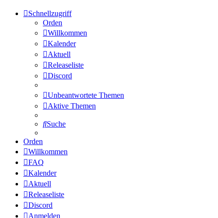
Schnellzugriff
Orden
Willkommen
Kalender
Aktuell
Releaseliste
Discord
Unbeantwortete Themen
Aktive Themen
Suche
Orden
Willkommen
FAQ
Kalender
Aktuell
Releaseliste
Discord
Anmelden