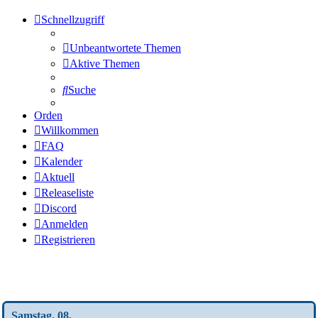
Schnellzugriff
Unbeantwortete Themen
Aktive Themen
Suche
Orden
Willkommen
FAQ
Kalender
Aktuell
Releaseliste
Discord
Anmelden
Registrieren
Wochen-Übersicht
Samstag, 08.