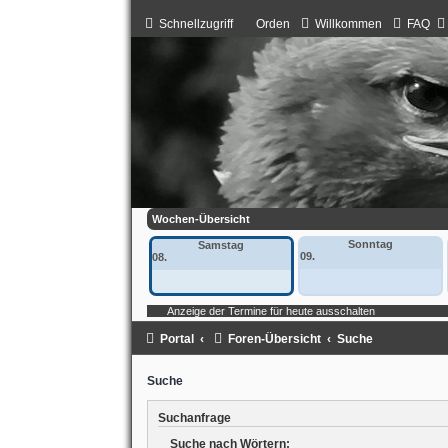
Schnellzugriff
Orden
Willkommen
FAQ
Wochen-Übersicht
Sonntag
Samstag
09.
08.
Anzeige der Termine für heute ausschalten
Portal
Foren-Übersicht
Suche
Suche
Suchanfrage
Suche nach Wörtern: