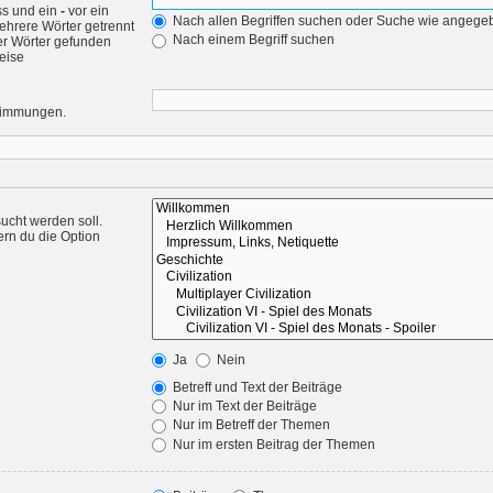
ss und ein
-
vor ein
Nach allen Begriffen suchen oder Suche wie angeg
ehrere Wörter getrennt
Nach einem Begriff suchen
er Wörter gefunden
weise
stimmungen.
ucht werden soll.
ern du die Option
Ja
Nein
Betreff und Text der Beiträge
Nur im Text der Beiträge
Nur im Betreff der Themen
Nur im ersten Beitrag der Themen