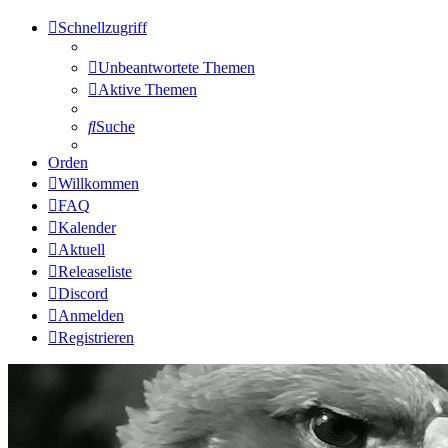
Schnellzugriff
Unbeantwortete Themen
Aktive Themen
Suche
Orden
Willkommen
FAQ
Kalender
Aktuell
Releaseliste
Discord
Anmelden
Registrieren