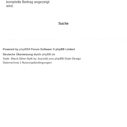
komplette Beitrag angezeigt
wird.
Portal
Foren-Übersicht
Alle Zeiten sind
UTC+02:0
Powered by
phpBB
® Forum Software © phpBB Limited
Deutsche Übersetzung durch
phpBB.de
Style: Black-Silver-Split by Joyce&Luna
phpBB-Style-Design
Datenschutz
|
Nutzungsbedingungen