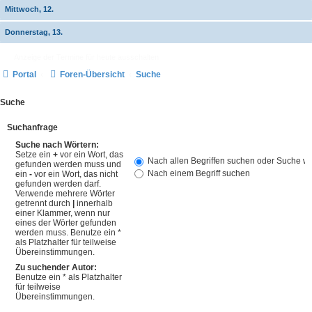
Mittwoch, 12.
Donnerstag, 13.
Anzeige der Termine für heute ausschalten
Portal
Foren-Übersicht
Suche
Suche
Suchanfrage
Suche nach Wörtern:
Setze ein
+
vor ein Wort, das
Nach allen Begriffen suchen oder Suche 
gefunden werden muss und
Nach einem Begriff suchen
ein
-
vor ein Wort, das nicht
gefunden werden darf.
Verwende mehrere Wörter
getrennt durch
|
innerhalb
einer Klammer, wenn nur
eines der Wörter gefunden
werden muss. Benutze ein *
als Platzhalter für teilweise
Übereinstimmungen.
Zu suchender Autor:
Benutze ein * als Platzhalter
für teilweise
Übereinstimmungen.