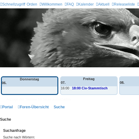
Schnellzugriff
Orden
Willkommen
FAQ
Kalender
Aktuell
Releaseliste
Wochen-Übersicht
Freitag
Donnerstag
07.
08.
06.
16:00
18:00 Civ-Stammtisch
Anzeige der Termine für heute ausschalten
Portal
Foren-Übersicht
Suche
Suche
Suchanfrage
Suche nach Wörtern: