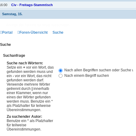
16:00
Civ - Freitags-Stammtisch
Samstag, 15.
Anzeige der Termine für heute ausschalten
Portal
Foren-Übersicht
Suche
Suche
Suchanfrage
Suche nach Wörtern:
Setze ein
+
vor ein Wort, das
Nach allen Begriffen suchen oder Suche 
gefunden werden muss und
Nach einem Begriff suchen
ein
-
vor ein Wort, das nicht
gefunden werden darf.
Verwende mehrere Wörter
getrennt durch
|
innerhalb
einer Klammer, wenn nur
eines der Wörter gefunden
werden muss. Benutze ein *
als Platzhalter für teilweise
Übereinstimmungen.
Zu suchender Autor:
Benutze ein * als Platzhalter
für teilweise
Übereinstimmungen.