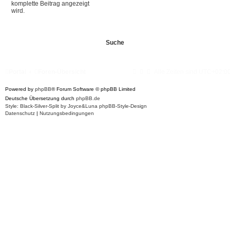
komplette Beitrag angezeigt
wird.
Portal
Foren-Übersicht
Alle Zeiten sind
UTC+02:0
Powered by
phpBB
® Forum Software © phpBB Limited
Deutsche Übersetzung durch
phpBB.de
Style: Black-Silver-Split by Joyce&Luna
phpBB-Style-Design
Datenschutz
|
Nutzungsbedingungen