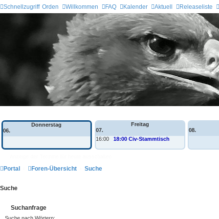
Schnellzugriff
Orden
Willkommen
FAQ
Kalender
Aktuell
Releaseliste
Wochen-Übersicht
Freitag
Donnerstag
07.
08.
06.
16:00
18:00 Civ-Stammtisch
Anzeige der Termine für heute ausschalten
Portal
Foren-Übersicht
Suche
Suche
Suchanfrage
Suche nach Wörtern: