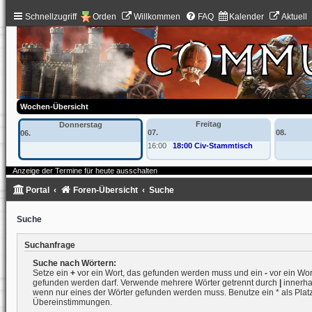
Schnellzugriff
Orden
Willkommen
FAQ
Kalender
Aktuell
Wochen-Übersicht
Freitag
Donnerstag
07.
08.
06.
16:00
18:00 Civ-Stammtisch
Anzeige der Termine für heute ausschalten
Portal
Foren-Übersicht
Suche
Suche
Suchanfrage
Suche nach Wörtern:
Setze ein
+
vor ein Wort, das gefunden werden muss und ein
-
vor ein Wort
gefunden werden darf. Verwende mehrere Wörter getrennt durch
|
innerha
wenn nur eines der Wörter gefunden werden muss. Benutze ein * als Platzh
Übereinstimmungen.