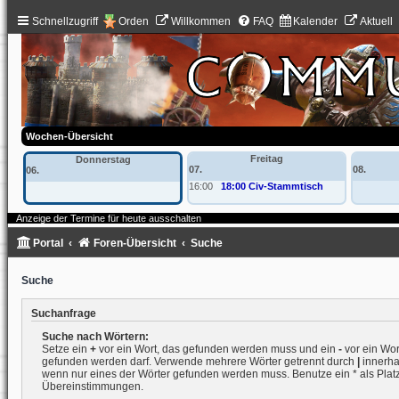
Schnellzugriff
Orden
Willkommen
FAQ
Kalender
Aktuell
Wochen-Übersicht
Freitag
Donnerstag
07.
08.
06.
16:00
18:00 Civ-Stammtisch
Anzeige der Termine für heute ausschalten
Portal
Foren-Übersicht
Suche
Suche
Suchanfrage
Suche nach Wörtern:
Setze ein
+
vor ein Wort, das gefunden werden muss und ein
-
vor ein Wort
gefunden werden darf. Verwende mehrere Wörter getrennt durch
|
innerha
wenn nur eines der Wörter gefunden werden muss. Benutze ein * als Platzh
Übereinstimmungen.