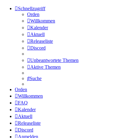
Schnellzugriff
Orden
Willkommen
Kalender
Aktuell
Releaseliste
Discord
Unbeantwortete Themen
Aktive Themen
Suche
Orden
Willkommen
FAQ
Kalender
Aktuell
Releaseliste
Discord
Anmelden