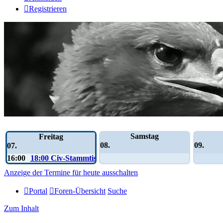
Registrieren
Wochen-Übersicht
Samstag
Freitag
08.
09.
07.
16:00
18:00 Civ-Stammtisch
Anzeige der Termine für heute ausschalten
Portal
Foren-Übersicht
Suche
Zum Inhalt