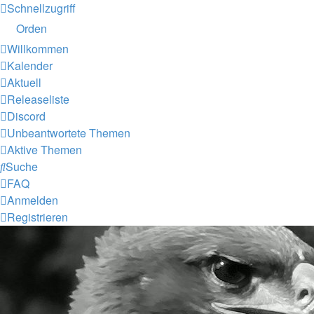
Schnellzugriff
Orden
Willkommen
Kalender
Aktuell
Releaseliste
Discord
Unbeantwortete Themen
Aktive Themen
Suche
FAQ
Anmelden
Registrieren