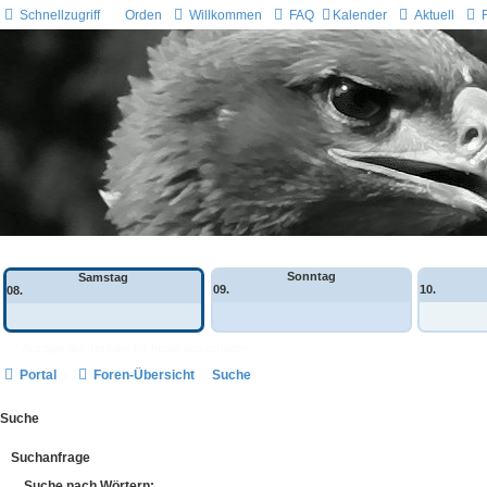
Schnellzugriff
Orden
Willkommen
FAQ
Kalender
Aktuell
Wochen-Übersicht
Sonntag
Samstag
09.
10.
08.
Anzeige der Termine für heute ausschalten
Portal
Foren-Übersicht
Suche
Suche
Suchanfrage
Suche nach Wörtern: