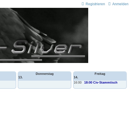
Registrieren
Anmelden
Donnerstag
Freitag
13.
14.
16:00
18:00 Civ-Stammtisch