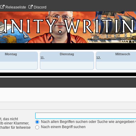
Releaseliste
Discord
Montag
Dienstag
Mittwoch
11.
12.
, das nicht
Nach allen Begriffen suchen oder Suche wie angegeben
lb einer Klammer,
Nach einem Begriff suchen
alter für teilweise