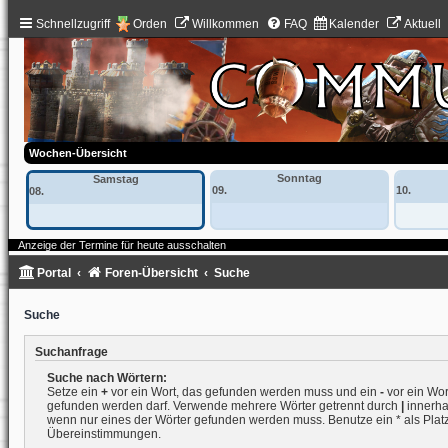
Schnellzugriff
Orden
Willkommen
FAQ
Kalender
Aktuell
Wochen-Übersicht
Sonntag
Samstag
09.
10.
08.
Anzeige der Termine für heute ausschalten
Portal
Foren-Übersicht
Suche
Suche
Suchanfrage
Suche nach Wörtern:
Setze ein
+
vor ein Wort, das gefunden werden muss und ein
-
vor ein Wort
gefunden werden darf. Verwende mehrere Wörter getrennt durch
|
innerha
wenn nur eines der Wörter gefunden werden muss. Benutze ein * als Platzh
Übereinstimmungen.