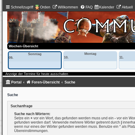
Schnellzugriff
Orden
Willkommen
FAQ
Kalender
Aktuell
Wochen-Übersicht
Montag
Sonntag
10.
11.
09.
Anzeige der Termine für heute ausschalten
Portal
Foren-Übersicht
Suche
Suche
Suchanfrage
Suche nach Wörtern:
Setze ein
+
vor ein Wort, das gefunden werden muss und ein
-
vor ein Wort
gefunden werden darf. Verwende mehrere Wörter getrennt durch
|
innerha
wenn nur eines der Wörter gefunden werden muss. Benutze ein * als Platzh
Übereinstimmungen.