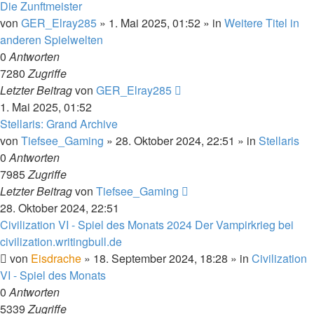
Die Zunftmeister
von
GER_Elray285
»
1. Mai 2025, 01:52
» in
Weitere Titel in
anderen Spielwelten
0
Antworten
7280
Zugriffe
Letzter Beitrag
von
GER_Elray285
1. Mai 2025, 01:52
Stellaris: Grand Archive
von
Tiefsee_Gaming
»
28. Oktober 2024, 22:51
» in
Stellaris
0
Antworten
7985
Zugriffe
Letzter Beitrag
von
Tiefsee_Gaming
28. Oktober 2024, 22:51
Civilization VI - Spiel des Monats 2024 Der Vampirkrieg bei
civilization.writingbull.de
von
Eisdrache
»
18. September 2024, 18:28
» in
Civilization
VI - Spiel des Monats
0
Antworten
5339
Zugriffe