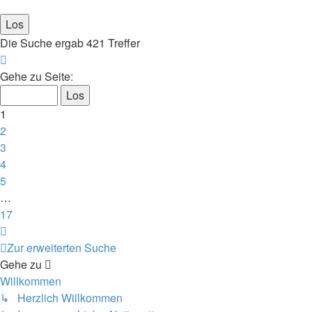
Die Suche ergab 421 Treffer
Seite
1
Gehe zu Seite:
von
17
1
2
3
4
5
…
17
Nächste
Zur erweiterten Suche
Gehe zu
Willkommen
↳ Herzlich Willkommen