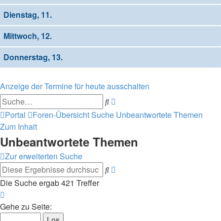
Dienstag, 11.
Mittwoch, 12.
Donnerstag, 13.
Anzeige der Termine für heute ausschalten
Erweiterte
Suche
Suche
Portal
Foren-Übersicht
Suche
Unbeantwortete Themen
Zum Inhalt
Unbeantwortete Themen
Zur erweiterten Suche
Erweiterte
Suche
Suche
Die Suche ergab 421 Treffer
Seite
1
Gehe zu Seite:
von