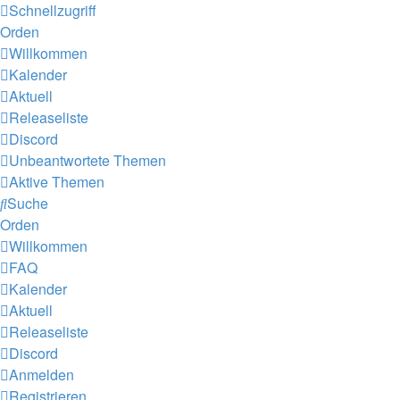
Schnellzugriff
Orden
Willkommen
Kalender
Aktuell
Releaseliste
Discord
Unbeantwortete Themen
Aktive Themen
Suche
Orden
Willkommen
FAQ
Kalender
Aktuell
Releaseliste
Discord
Anmelden
Registrieren