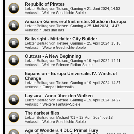
Republic of Pirates
Letzter Beitrag von
Tiefsee_Gaming
«
21. Juni 2024, 14:53
Verfasst in
Weitere Geschichte-Spiele
Amazon Games eröffnet erstes Studio in Europa
Letzter Beitrag von
Tiefsee_Gaming
«
25. Mai 2024, 14:47
Verfasst in
Dies und das
Bellwright - Mittelalter City Builder
Letzter Beitrag von
Tiefsee_Gaming
«
25. April 2024, 15:18
Verfasst in
Weitere Geschichte-Spiele
Outcast - A New Beginning
Letzter Beitrag von
Tiefsee_Gaming
«
19. April 2024, 14:41
Verfasst in
Weitere Science-Fiction-Spiele
Expansion - Europa Universalis IV: Winds of
Change
Letzter Beitrag von
Tiefsee_Gaming
«
19. April 2024, 14:37
Verfasst in
Europa Universalis
Laysara - Anno über den Wolken
Letzter Beitrag von
Tiefsee_Gaming
«
19. April 2024, 14:27
Verfasst in
Weitere Fantasy-Spiele
The darkest files
Letzter Beitrag von
Michael701
«
12. April 2024, 09:13
Verfasst in
Weitere Geschichte-Spiele
Age of Wonders 4 DLC Primal Fury