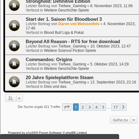
Stronghold: Definitive Edition
Letzter Beitrag von
Tiefsee_Gaming
«
8. November 2023, 11:06
Verfasst in
Weitere Geschichte-Spiele
Start der 1. Saison für Bloodbowl 3
Letzter Beitrag von
Daron von Weissenfels
«
4. November 2023,
17:46
Verfasst in
Blood Bull Liga & Pokal
Beyond All Reason - RTS for free download
Letzter Beitrag von
Tiefsee_Gaming
«
10. Oktober 2023, 12:47
Verfasst in
Weitere Science-Fiction-Spiele
Commandos: Origins
Letzter Beitrag von
Tiefsee_Gaming
«
5. Oktober 2023, 14:29
Verfasst in
Weitere Geschichte-Spiele
20 Jahre Spieleplattform Steam
Letzter Beitrag von
Tiefsee_Gaming
«
12. September 2023, 22:16
Verfasst in
Dies und das
Seite
1
von
17
1
2
3
4
5
17
Nächs
Die Suche ergab 421 Treffer
…
Gehe zu
Powered by
phpBB
® Forum Software © phpBB Limited
Deutsche Übersetzung durch
phpBB.de