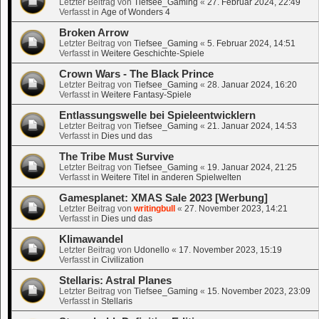
Letzter Beitrag von
Tiefsee_Gaming
«
27. Februar 2024, 22:49
Verfasst in
Age of Wonders 4
Broken Arrow
Letzter Beitrag von
Tiefsee_Gaming
«
5. Februar 2024, 14:51
Verfasst in
Weitere Geschichte-Spiele
Crown Wars - The Black Prince
Letzter Beitrag von
Tiefsee_Gaming
«
28. Januar 2024, 16:20
Verfasst in
Weitere Fantasy-Spiele
Entlassungswelle bei Spieleentwicklern
Letzter Beitrag von
Tiefsee_Gaming
«
21. Januar 2024, 14:53
Verfasst in
Dies und das
The Tribe Must Survive
Letzter Beitrag von
Tiefsee_Gaming
«
19. Januar 2024, 21:25
Verfasst in
Weitere Titel in anderen Spielwelten
Gamesplanet: XMAS Sale 2023 [Werbung]
Letzter Beitrag von
writingbull
«
27. November 2023, 14:21
Verfasst in
Dies und das
Klimawandel
Letzter Beitrag von
Udonello
«
17. November 2023, 15:19
Verfasst in
Civilization
Stellaris: Astral Planes
Letzter Beitrag von
Tiefsee_Gaming
«
15. November 2023, 23:09
Verfasst in
Stellaris