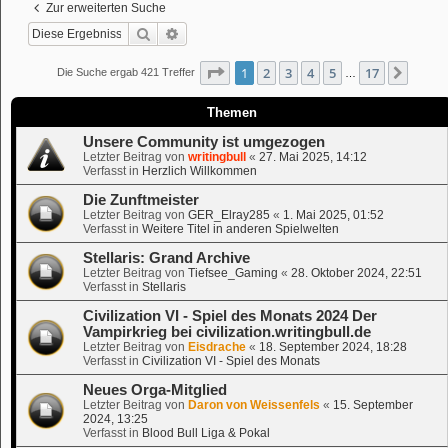
Zur erweiterten Suche
Suche
Erweiterte Suche
Seite
1
von
17
1
2
3
4
5
17
Nächs
Die Suche ergab 421 Treffer
…
Themen
Unsere Community ist umgezogen
Letzter Beitrag von
writingbull
«
27. Mai 2025, 14:12
Verfasst in
Herzlich Willkommen
Die Zunftmeister
Letzter Beitrag von
GER_Elray285
«
1. Mai 2025, 01:52
Verfasst in
Weitere Titel in anderen Spielwelten
Stellaris: Grand Archive
Letzter Beitrag von
Tiefsee_Gaming
«
28. Oktober 2024, 22:51
Verfasst in
Stellaris
Civilization VI - Spiel des Monats 2024 Der
Vampirkrieg bei civilization.writingbull.de
Letzter Beitrag von
Eisdrache
«
18. September 2024, 18:28
Verfasst in
Civilization VI - Spiel des Monats
Neues Orga-Mitglied
Letzter Beitrag von
Daron von Weissenfels
«
15. September
2024, 13:25
Verfasst in
Blood Bull Liga & Pokal