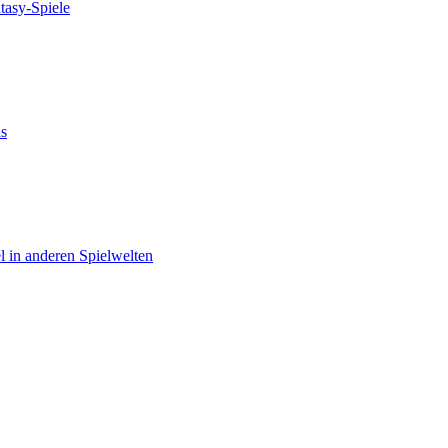
tasy-Spiele
as
el in anderen Spielwelten