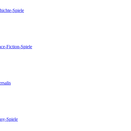
hichte-Spiele
nce-Fiction-Spiele
rsalis
asy-Spiele