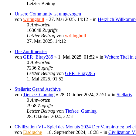
Letzter Beitrag
Unsere Community ist umgezogen
von
writingbull
»
27. Mai 2025, 14:12
» in
Herzlich Willkomm
0
Antworten
163648
Zugriffe
Letzter Beitrag
von
writingbull
27. Mai 2025, 14:12
Die Zunftmeister
von
GER_Elray285
»
1. Mai 2025, 01:52
» in
Weitere Titel in
0
Antworten
7236
Zugriffe
Letzter Beitrag
von
GER_Elray285
1. Mai 2025, 01:52
Stellaris: Grand Archive
von
Tiefsee_Gaming
»
28. Oktober 2024, 22:51
» in
Stellaris
0
Antworten
7958
Zugriffe
Letzter Beitrag
von
Tiefsee_Gaming
28. Oktober 2024, 22:51
Civilization VI - Spiel des Monats 2024 Der Vampirkrieg bei civ
von
Eisdrache
»
18. September 2024, 18:28
» in
Civilization V