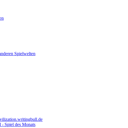
en
 anderen Spielwelten
ilization.writingbull.de
I - Spiel des Monats