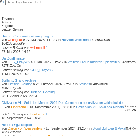
S
E
S
u
r
u
c
w
c
h
e
h
e
i
e
Themen
t
Antworten
e
Zugriffe
r
Letzter Beitrag
t
e
Unsere Community ist umgezogen
S
von
writingbull
»
27. Mai 2025, 14:12
» in
Herzlich Willkommen
0
Antworten
u
164238
Zugriffe
c
Letzter Beitrag
von
writingbull
h
27. Mai 2025, 14:12
e
Die Zunftmeister
von
GER_Elray285
»
1. Mai 2025, 01:52
» in
Weitere Titel in anderen Spielwelten
0
Antworte
7275
Zugriffe
Letzter Beitrag
von
GER_Elray285
1. Mai 2025, 01:52
Stellaris: Grand Archive
von
Tiefsee_Gaming
»
28. Oktober 2024, 22:51
» in
Stellaris
0
Antworten
7982
Zugriffe
Letzter Beitrag
von
Tiefsee_Gaming
28. Oktober 2024, 22:51
Civilization VI - Spiel des Monats 2024 Der Vampirkrieg bei civilization.writingbull.de
0
Antwo
von
Eisdrache
»
18. September 2024, 18:28
» in
Civilization VI - Spiel des Monats
5336
Zu
Letzter Beitrag
von
Eisdrache
18. September 2024, 18:28
Neues Orga-Mitglied
von
Daron von Weissenfels
»
15. September 2024, 13:25
» in
Blood Bull Liga & Pokal
0
Antw
4823
Zugriffe