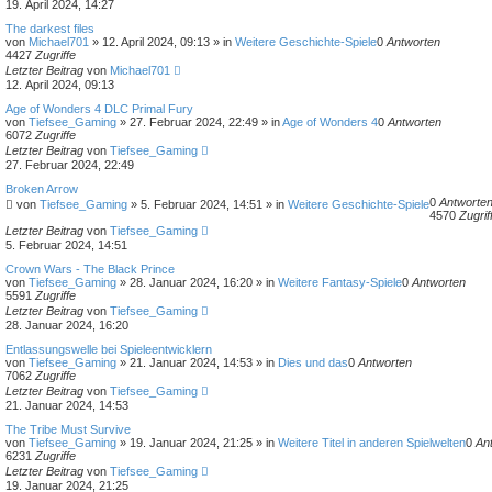
19. April 2024, 14:27
The darkest files
von
Michael701
»
12. April 2024, 09:13
» in
Weitere Geschichte-Spiele
0
Antworten
4427
Zugriffe
Letzter Beitrag
von
Michael701
12. April 2024, 09:13
Age of Wonders 4 DLC Primal Fury
von
Tiefsee_Gaming
»
27. Februar 2024, 22:49
» in
Age of Wonders 4
0
Antworten
6072
Zugriffe
Letzter Beitrag
von
Tiefsee_Gaming
27. Februar 2024, 22:49
Broken Arrow
0
Antworte
von
Tiefsee_Gaming
»
5. Februar 2024, 14:51
» in
Weitere Geschichte-Spiele
4570
Zugrif
Letzter Beitrag
von
Tiefsee_Gaming
5. Februar 2024, 14:51
Crown Wars - The Black Prince
von
Tiefsee_Gaming
»
28. Januar 2024, 16:20
» in
Weitere Fantasy-Spiele
0
Antworten
5591
Zugriffe
Letzter Beitrag
von
Tiefsee_Gaming
28. Januar 2024, 16:20
Entlassungswelle bei Spieleentwicklern
von
Tiefsee_Gaming
»
21. Januar 2024, 14:53
» in
Dies und das
0
Antworten
7062
Zugriffe
Letzter Beitrag
von
Tiefsee_Gaming
21. Januar 2024, 14:53
The Tribe Must Survive
von
Tiefsee_Gaming
»
19. Januar 2024, 21:25
» in
Weitere Titel in anderen Spielwelten
0
An
6231
Zugriffe
Letzter Beitrag
von
Tiefsee_Gaming
19. Januar 2024, 21:25