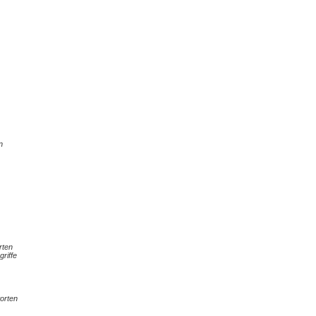
n
rten
griffe
orten