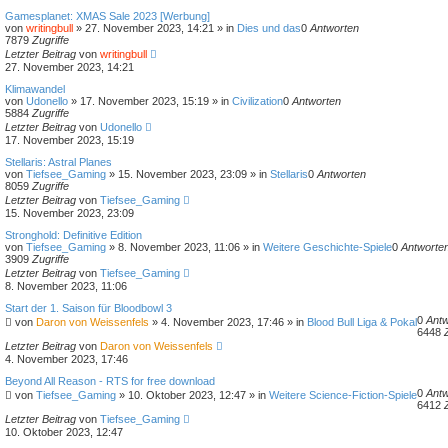
Gamesplanet: XMAS Sale 2023 [Werbung]
von
writingbull
»
27. November 2023, 14:21
» in
Dies und das
0
Antworten
7879
Zugriffe
Letzter Beitrag
von
writingbull
27. November 2023, 14:21
Klimawandel
von
Udonello
»
17. November 2023, 15:19
» in
Civilization
0
Antworten
5884
Zugriffe
Letzter Beitrag
von
Udonello
17. November 2023, 15:19
Stellaris: Astral Planes
von
Tiefsee_Gaming
»
15. November 2023, 23:09
» in
Stellaris
0
Antworten
8059
Zugriffe
Letzter Beitrag
von
Tiefsee_Gaming
15. November 2023, 23:09
Stronghold: Definitive Edition
von
Tiefsee_Gaming
»
8. November 2023, 11:06
» in
Weitere Geschichte-Spiele
0
Antworte
3909
Zugriffe
Letzter Beitrag
von
Tiefsee_Gaming
8. November 2023, 11:06
Start der 1. Saison für Bloodbowl 3
0
Antw
von
Daron von Weissenfels
»
4. November 2023, 17:46
» in
Blood Bull Liga & Pokal
6448
Letzter Beitrag
von
Daron von Weissenfels
4. November 2023, 17:46
Beyond All Reason - RTS for free download
0
Antw
von
Tiefsee_Gaming
»
10. Oktober 2023, 12:47
» in
Weitere Science-Fiction-Spiele
6412
Letzter Beitrag
von
Tiefsee_Gaming
10. Oktober 2023, 12:47