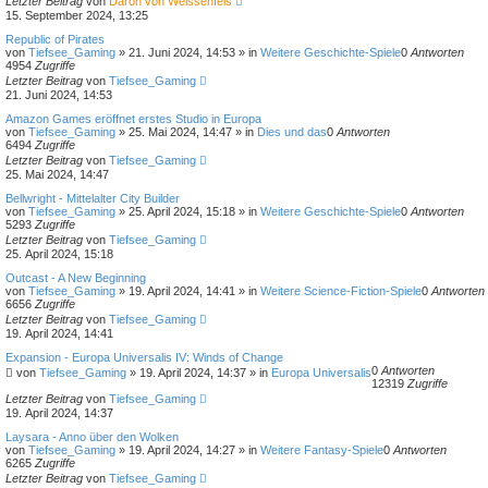
Letzter Beitrag
von
Daron von Weissenfels
15. September 2024, 13:25
Republic of Pirates
von
Tiefsee_Gaming
»
21. Juni 2024, 14:53
» in
Weitere Geschichte-Spiele
0
Antworten
4954
Zugriffe
Letzter Beitrag
von
Tiefsee_Gaming
21. Juni 2024, 14:53
Amazon Games eröffnet erstes Studio in Europa
von
Tiefsee_Gaming
»
25. Mai 2024, 14:47
» in
Dies und das
0
Antworten
6494
Zugriffe
Letzter Beitrag
von
Tiefsee_Gaming
25. Mai 2024, 14:47
Bellwright - Mittelalter City Builder
von
Tiefsee_Gaming
»
25. April 2024, 15:18
» in
Weitere Geschichte-Spiele
0
Antworten
5293
Zugriffe
Letzter Beitrag
von
Tiefsee_Gaming
25. April 2024, 15:18
Outcast - A New Beginning
von
Tiefsee_Gaming
»
19. April 2024, 14:41
» in
Weitere Science-Fiction-Spiele
0
Antworten
6656
Zugriffe
Letzter Beitrag
von
Tiefsee_Gaming
19. April 2024, 14:41
Expansion - Europa Universalis IV: Winds of Change
0
Antworten
von
Tiefsee_Gaming
»
19. April 2024, 14:37
» in
Europa Universalis
12319
Zugriffe
Letzter Beitrag
von
Tiefsee_Gaming
19. April 2024, 14:37
Laysara - Anno über den Wolken
von
Tiefsee_Gaming
»
19. April 2024, 14:27
» in
Weitere Fantasy-Spiele
0
Antworten
6265
Zugriffe
Letzter Beitrag
von
Tiefsee_Gaming