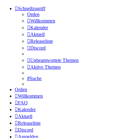
Schnellzugriff
Orden
Willkommen
Kalender
Aktuell
Releaseliste
Discord
Unbeantwortete Themen
Aktive Themen
Suche
Orden
Willkommen
FAQ
Kalender
Aktuell
Releaseliste
Discord
Anmelden