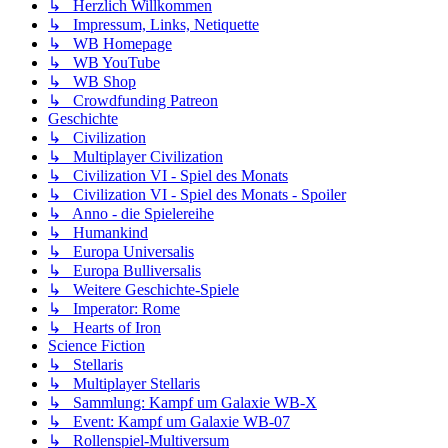
↳ Herzlich Willkommen
↳ Impressum, Links, Netiquette
↳ WB Homepage
↳ WB YouTube
↳ WB Shop
↳ Crowdfunding Patreon
Geschichte
↳ Civilization
↳ Multiplayer Civilization
↳ Civilization VI - Spiel des Monats
↳ Civilization VI - Spiel des Monats - Spoiler
↳ Anno - die Spielereihe
↳ Humankind
↳ Europa Universalis
↳ Europa Bulliversalis
↳ Weitere Geschichte-Spiele
↳ Imperator: Rome
↳ Hearts of Iron
Science Fiction
↳ Stellaris
↳ Multiplayer Stellaris
↳ Sammlung: Kampf um Galaxie WB-X
↳ Event: Kampf um Galaxie WB-07
↳ Rollenspiel-Multiversum