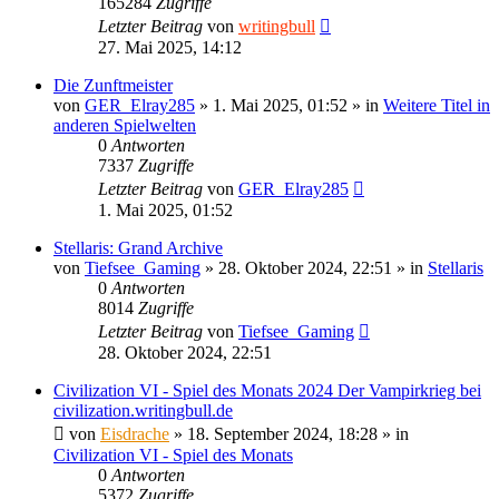
165284
Zugriffe
Letzter Beitrag
von
writingbull
27. Mai 2025, 14:12
Die Zunftmeister
von
GER_Elray285
»
1. Mai 2025, 01:52
» in
Weitere Titel in
anderen Spielwelten
0
Antworten
7337
Zugriffe
Letzter Beitrag
von
GER_Elray285
1. Mai 2025, 01:52
Stellaris: Grand Archive
von
Tiefsee_Gaming
»
28. Oktober 2024, 22:51
» in
Stellaris
0
Antworten
8014
Zugriffe
Letzter Beitrag
von
Tiefsee_Gaming
28. Oktober 2024, 22:51
Civilization VI - Spiel des Monats 2024 Der Vampirkrieg bei
civilization.writingbull.de
von
Eisdrache
»
18. September 2024, 18:28
» in
Civilization VI - Spiel des Monats
0
Antworten
5372
Zugriffe