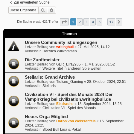
Zur erweiterten Suche
Suche
Erweiterte Suche
Seite
1
von
17
1
2
3
4
5
17
Nächs
Die Suche ergab 421 Treffer
…
Themen
Unsere Community ist umgezogen
Letzter Beitrag von
writingbull
«
27. Mai 2025, 14:12
Verfasst in
Herzlich Willkommen
Die Zunftmeister
Letzter Beitrag von
GER_Elray285
«
1. Mai 2025, 01:52
Verfasst in
Weitere Titel in anderen Spielwelten
Stellaris: Grand Archive
Letzter Beitrag von
Tiefsee_Gaming
«
28. Oktober 2024, 22:51
Verfasst in
Stellaris
Civilization VI - Spiel des Monats 2024 Der
Vampirkrieg bei civilization.writingbull.de
Letzter Beitrag von
Eisdrache
«
18. September 2024, 18:28
Verfasst in
Civilization VI - Spiel des Monats
Neues Orga-Mitglied
Letzter Beitrag von
Daron von Weissenfels
«
15. September
2024, 13:25
Verfasst in
Blood Bull Liga & Pokal