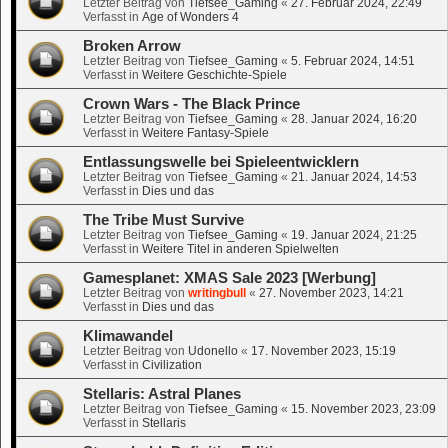
Letzter Beitrag von
Tiefsee_Gaming
«
27. Februar 2024, 22:49
Verfasst in
Age of Wonders 4
Broken Arrow
Letzter Beitrag von
Tiefsee_Gaming
«
5. Februar 2024, 14:51
Verfasst in
Weitere Geschichte-Spiele
Crown Wars - The Black Prince
Letzter Beitrag von
Tiefsee_Gaming
«
28. Januar 2024, 16:20
Verfasst in
Weitere Fantasy-Spiele
Entlassungswelle bei Spieleentwicklern
Letzter Beitrag von
Tiefsee_Gaming
«
21. Januar 2024, 14:53
Verfasst in
Dies und das
The Tribe Must Survive
Letzter Beitrag von
Tiefsee_Gaming
«
19. Januar 2024, 21:25
Verfasst in
Weitere Titel in anderen Spielwelten
Gamesplanet: XMAS Sale 2023 [Werbung]
Letzter Beitrag von
writingbull
«
27. November 2023, 14:21
Verfasst in
Dies und das
Klimawandel
Letzter Beitrag von
Udonello
«
17. November 2023, 15:19
Verfasst in
Civilization
Stellaris: Astral Planes
Letzter Beitrag von
Tiefsee_Gaming
«
15. November 2023, 23:09
Verfasst in
Stellaris