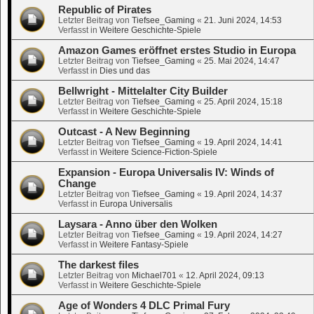
Republic of Pirates
Letzter Beitrag von
Tiefsee_Gaming
«
21. Juni 2024, 14:53
Verfasst in
Weitere Geschichte-Spiele
Amazon Games eröffnet erstes Studio in Europa
Letzter Beitrag von
Tiefsee_Gaming
«
25. Mai 2024, 14:47
Verfasst in
Dies und das
Bellwright - Mittelalter City Builder
Letzter Beitrag von
Tiefsee_Gaming
«
25. April 2024, 15:18
Verfasst in
Weitere Geschichte-Spiele
Outcast - A New Beginning
Letzter Beitrag von
Tiefsee_Gaming
«
19. April 2024, 14:41
Verfasst in
Weitere Science-Fiction-Spiele
Expansion - Europa Universalis IV: Winds of
Change
Letzter Beitrag von
Tiefsee_Gaming
«
19. April 2024, 14:37
Verfasst in
Europa Universalis
Laysara - Anno über den Wolken
Letzter Beitrag von
Tiefsee_Gaming
«
19. April 2024, 14:27
Verfasst in
Weitere Fantasy-Spiele
The darkest files
Letzter Beitrag von
Michael701
«
12. April 2024, 09:13
Verfasst in
Weitere Geschichte-Spiele
Age of Wonders 4 DLC Primal Fury