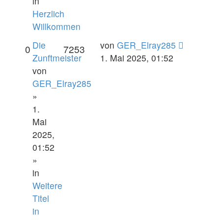
in
Herzlich
Willkommen
Die
von
GER_Elray285
0
7253
Zunftmeister
1. Mai 2025, 01:52
von
GER_Elray285
»
1.
Mai
2025,
01:52
»
in
Weitere
Titel
in