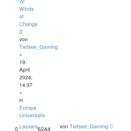
IV:
Winds
of
Change
von
Tiefsee_Gaming
»
19.
April
2024,
14:37
»
in
Europa
Universalis
Laysara
von
Tiefsee_Gaming
0
6244