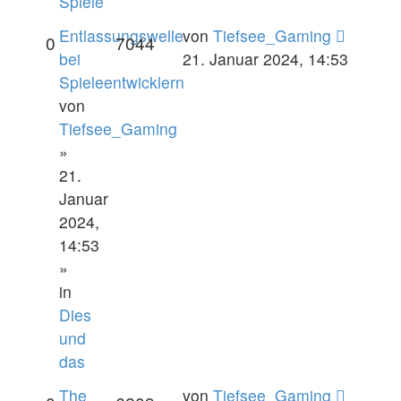
Spiele
Entlassungswelle
von
Tiefsee_Gaming
0
7044
bei
21. Januar 2024, 14:53
Spieleentwicklern
von
Tiefsee_Gaming
»
21.
Januar
2024,
14:53
»
in
Dies
und
das
The
von
Tiefsee_Gaming