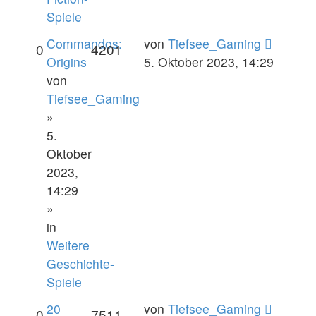
Spiele
Commandos:
von
Tiefsee_Gaming
0
4201
Origins
5. Oktober 2023, 14:29
von
Tiefsee_Gaming
»
5.
Oktober
2023,
14:29
»
in
Weitere
Geschichte-
Spiele
20
von
Tiefsee_Gaming
0
7511