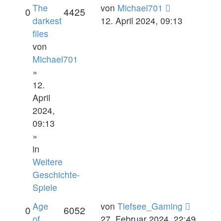
The
von
Michael701
0
4425
darkest
12. April 2024, 09:13
files
von
Michael701
»
12.
April
2024,
09:13
»
in
Weitere
Geschichte-
Spiele
Age
von
Tiefsee_Gaming
0
6052
of
27. Februar 2024, 22:49