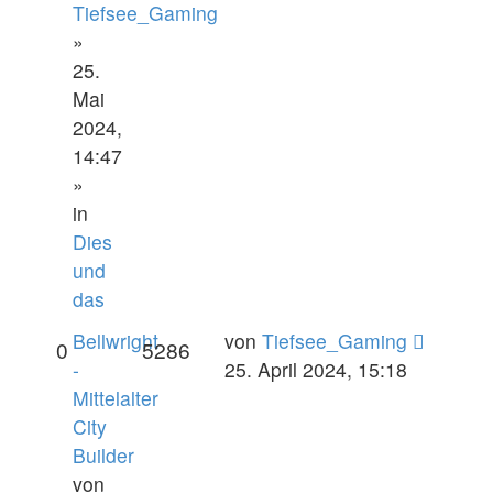
Tiefsee_Gaming
»
25.
Mai
2024,
14:47
»
in
Dies
und
das
Bellwright
von
Tiefsee_Gaming
0
5286
-
25. April 2024, 15:18
Mittelalter
City
Builder
von