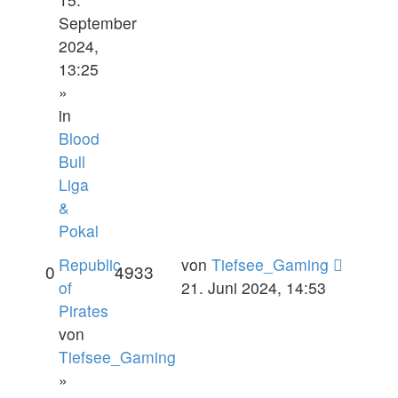
September
2024,
13:25
»
in
Blood
Bull
Liga
&
Pokal
Republic
von
Tiefsee_Gaming
0
4933
of
21. Juni 2024, 14:53
Pirates
von
Tiefsee_Gaming
»