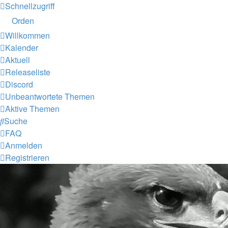
Schnellzugriff
Orden
Willkommen
Kalender
Aktuell
Releaseliste
Discord
Unbeantwortete Themen
Aktive Themen
Suche
FAQ
Anmelden
Registrieren