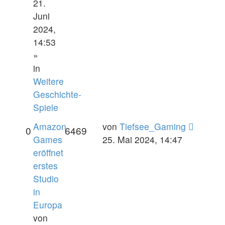
21.
Juni
2024,
14:53
»
in
Weitere
Geschichte-
Spiele
Amazon
von
Tiefsee_Gaming
0
6469
Games
25. Mai 2024, 14:47
eröffnet
erstes
Studio
in
Europa
von