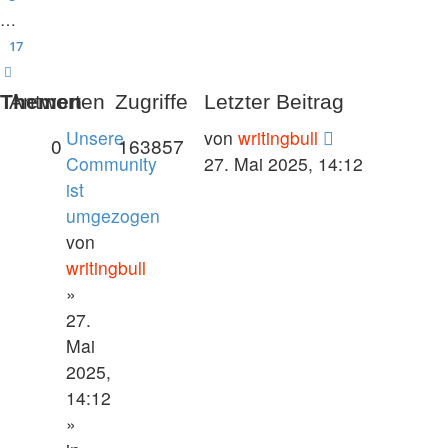
…
17
Nächste
Themen
Antworten
Zugriffe
Letzter Beitrag
Unsere
von
writingbull
0
163857
Community
27. Mai 2025, 14:12
ist
umgezogen
von
writingbull
»
27.
Mai
2025,
14:12
»