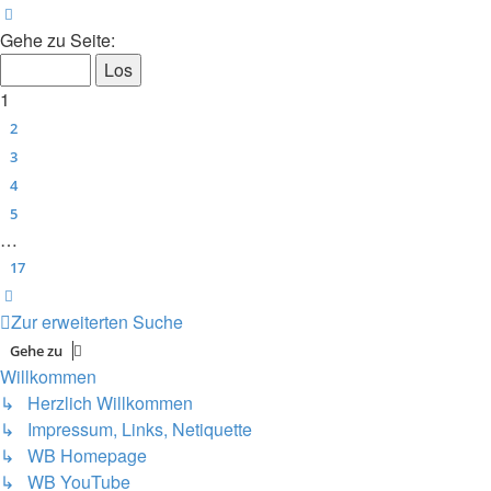
Seite
1
von
17
Gehe zu Seite:
1
2
3
4
5
…
17
Nächste
Zur erweiterten Suche
Gehe zu
Willkommen
↳ Herzlich Willkommen
↳ Impressum, Links, Netiquette
↳ WB Homepage
↳ WB YouTube