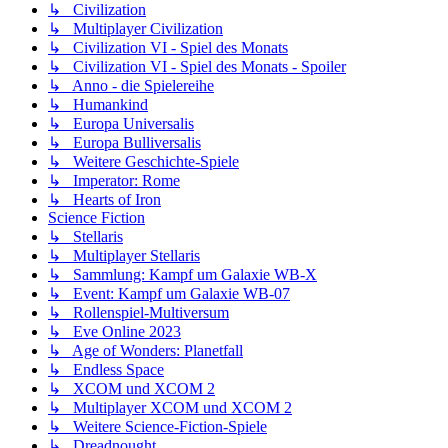
↳ Civilization
↳ Multiplayer Civilization
↳ Civilization VI - Spiel des Monats
↳ Civilization VI - Spiel des Monats - Spoiler
↳ Anno - die Spielereihe
↳ Humankind
↳ Europa Universalis
↳ Europa Bulliversalis
↳ Weitere Geschichte-Spiele
↳ Imperator: Rome
↳ Hearts of Iron
Science Fiction
↳ Stellaris
↳ Multiplayer Stellaris
↳ Sammlung: Kampf um Galaxie WB-X
↳ Event: Kampf um Galaxie WB-07
↳ Rollenspiel-Multiversum
↳ Eve Online 2023
↳ Age of Wonders: Planetfall
↳ Endless Space
↳ XCOM und XCOM 2
↳ Multiplayer XCOM und XCOM 2
↳ Weitere Science-Fiction-Spiele
↳ Dreadnought