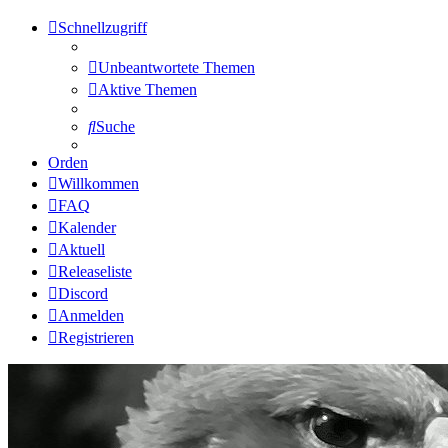
Schnellzugriff
Unbeantwortete Themen
Aktive Themen
Suche
Orden
Willkommen
FAQ
Kalender
Aktuell
Releaseliste
Discord
Anmelden
Registrieren