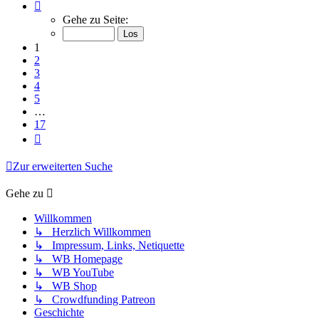
Seite
1
Gehe zu Seite:
von
17
1
2
3
4
5
…
17
Nächste
Zur erweiterten Suche
Gehe zu
Willkommen
↳ Herzlich Willkommen
↳ Impressum, Links, Netiquette
↳ WB Homepage
↳ WB YouTube
↳ WB Shop
↳ Crowdfunding Patreon
Geschichte