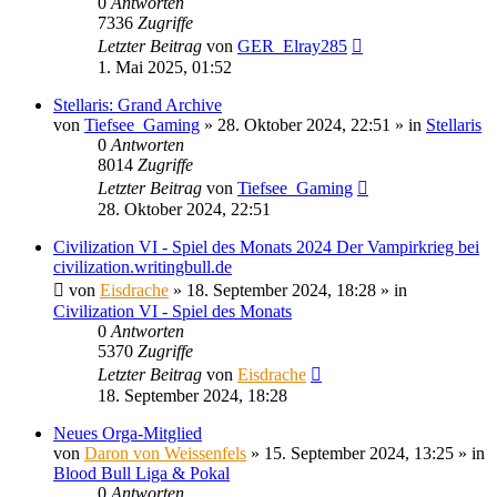
0
Antworten
7336
Zugriffe
Letzter Beitrag
von
GER_Elray285
1. Mai 2025, 01:52
Stellaris: Grand Archive
von
Tiefsee_Gaming
»
28. Oktober 2024, 22:51
» in
Stellaris
0
Antworten
8014
Zugriffe
Letzter Beitrag
von
Tiefsee_Gaming
28. Oktober 2024, 22:51
Civilization VI - Spiel des Monats 2024 Der Vampirkrieg bei
civilization.writingbull.de
von
Eisdrache
»
18. September 2024, 18:28
» in
Civilization VI - Spiel des Monats
0
Antworten
5370
Zugriffe
Letzter Beitrag
von
Eisdrache
18. September 2024, 18:28
Neues Orga-Mitglied
von
Daron von Weissenfels
»
15. September 2024, 13:25
» in
Blood Bull Liga & Pokal
0
Antworten