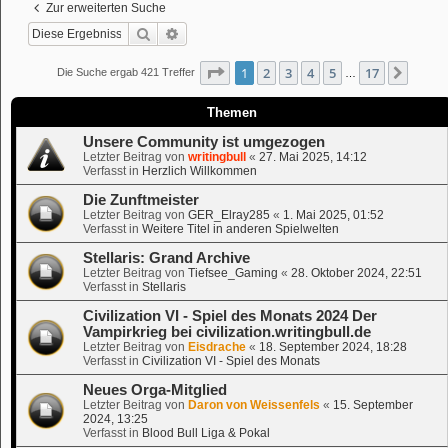
Zur erweiterten Suche
Suche
Erweiterte Suche
Seite
1
von
17
1
2
3
4
5
17
Nächs
Die Suche ergab 421 Treffer
…
Themen
Unsere Community ist umgezogen
Letzter Beitrag von
writingbull
«
27. Mai 2025, 14:12
Verfasst in
Herzlich Willkommen
Die Zunftmeister
Letzter Beitrag von
GER_Elray285
«
1. Mai 2025, 01:52
Verfasst in
Weitere Titel in anderen Spielwelten
Stellaris: Grand Archive
Letzter Beitrag von
Tiefsee_Gaming
«
28. Oktober 2024, 22:51
Verfasst in
Stellaris
Civilization VI - Spiel des Monats 2024 Der
Vampirkrieg bei civilization.writingbull.de
Letzter Beitrag von
Eisdrache
«
18. September 2024, 18:28
Verfasst in
Civilization VI - Spiel des Monats
Neues Orga-Mitglied
Letzter Beitrag von
Daron von Weissenfels
«
15. September
2024, 13:25
Verfasst in
Blood Bull Liga & Pokal