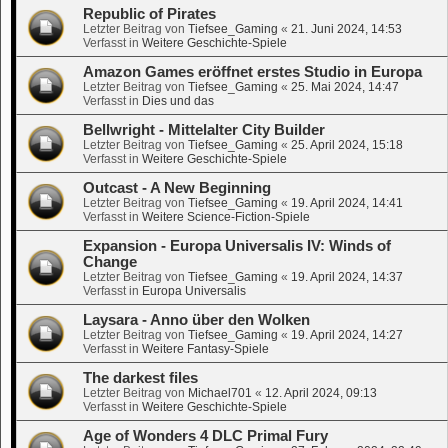
Republic of Pirates
Letzter Beitrag von
Tiefsee_Gaming
«
21. Juni 2024, 14:53
Verfasst in
Weitere Geschichte-Spiele
Amazon Games eröffnet erstes Studio in Europa
Letzter Beitrag von
Tiefsee_Gaming
«
25. Mai 2024, 14:47
Verfasst in
Dies und das
Bellwright - Mittelalter City Builder
Letzter Beitrag von
Tiefsee_Gaming
«
25. April 2024, 15:18
Verfasst in
Weitere Geschichte-Spiele
Outcast - A New Beginning
Letzter Beitrag von
Tiefsee_Gaming
«
19. April 2024, 14:41
Verfasst in
Weitere Science-Fiction-Spiele
Expansion - Europa Universalis IV: Winds of
Change
Letzter Beitrag von
Tiefsee_Gaming
«
19. April 2024, 14:37
Verfasst in
Europa Universalis
Laysara - Anno über den Wolken
Letzter Beitrag von
Tiefsee_Gaming
«
19. April 2024, 14:27
Verfasst in
Weitere Fantasy-Spiele
The darkest files
Letzter Beitrag von
Michael701
«
12. April 2024, 09:13
Verfasst in
Weitere Geschichte-Spiele
Age of Wonders 4 DLC Primal Fury