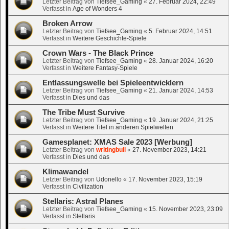
Letzter Beitrag von
Tiefsee_Gaming
«
27. Februar 2024, 22:49
Verfasst in
Age of Wonders 4
Broken Arrow
Letzter Beitrag von
Tiefsee_Gaming
«
5. Februar 2024, 14:51
Verfasst in
Weitere Geschichte-Spiele
Crown Wars - The Black Prince
Letzter Beitrag von
Tiefsee_Gaming
«
28. Januar 2024, 16:20
Verfasst in
Weitere Fantasy-Spiele
Entlassungswelle bei Spieleentwicklern
Letzter Beitrag von
Tiefsee_Gaming
«
21. Januar 2024, 14:53
Verfasst in
Dies und das
The Tribe Must Survive
Letzter Beitrag von
Tiefsee_Gaming
«
19. Januar 2024, 21:25
Verfasst in
Weitere Titel in anderen Spielwelten
Gamesplanet: XMAS Sale 2023 [Werbung]
Letzter Beitrag von
writingbull
«
27. November 2023, 14:21
Verfasst in
Dies und das
Klimawandel
Letzter Beitrag von
Udonello
«
17. November 2023, 15:19
Verfasst in
Civilization
Stellaris: Astral Planes
Letzter Beitrag von
Tiefsee_Gaming
«
15. November 2023, 23:09
Verfasst in
Stellaris