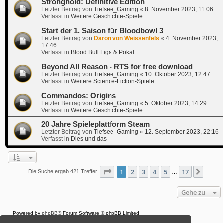
Stronghold: Definitive Edition
Letzter Beitrag von
Tiefsee_Gaming
«
8. November 2023, 11:06
Verfasst in
Weitere Geschichte-Spiele
Start der 1. Saison für Bloodbowl 3
Letzter Beitrag von
Daron von Weissenfels
«
4. November 2023,
17:46
Verfasst in
Blood Bull Liga & Pokal
Beyond All Reason - RTS for free download
Letzter Beitrag von
Tiefsee_Gaming
«
10. Oktober 2023, 12:47
Verfasst in
Weitere Science-Fiction-Spiele
Commandos: Origins
Letzter Beitrag von
Tiefsee_Gaming
«
5. Oktober 2023, 14:29
Verfasst in
Weitere Geschichte-Spiele
20 Jahre Spieleplattform Steam
Letzter Beitrag von
Tiefsee_Gaming
«
12. September 2023, 22:16
Verfasst in
Dies und das
Seite
1
von
17
1
2
3
4
5
17
Nächs
Die Suche ergab 421 Treffer
…
Gehe zu
Powered by
phpBB
® Forum Software © phpBB Limited
Deutsche Übersetzung durch
phpBB.de