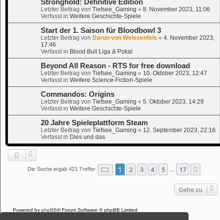
Stronghold: Definitive Edition
Letzter Beitrag von
Tiefsee_Gaming
«
8. November 2023, 11:06
Verfasst in
Weitere Geschichte-Spiele
Start der 1. Saison für Bloodbowl 3
Letzter Beitrag von
Daron von Weissenfels
«
4. November 2023,
17:46
Verfasst in
Blood Bull Liga & Pokal
Beyond All Reason - RTS for free download
Letzter Beitrag von
Tiefsee_Gaming
«
10. Oktober 2023, 12:47
Verfasst in
Weitere Science-Fiction-Spiele
Commandos: Origins
Letzter Beitrag von
Tiefsee_Gaming
«
5. Oktober 2023, 14:29
Verfasst in
Weitere Geschichte-Spiele
20 Jahre Spieleplattform Steam
Letzter Beitrag von
Tiefsee_Gaming
«
12. September 2023, 22:16
Verfasst in
Dies und das
Seite
1
von
17
1
2
3
4
5
17
Nächs
Die Suche ergab 421 Treffer
…
Gehe zu
Powered by
phpBB
® Forum Software © phpBB Limited
Deutsche Übersetzung durch
phpBB.de