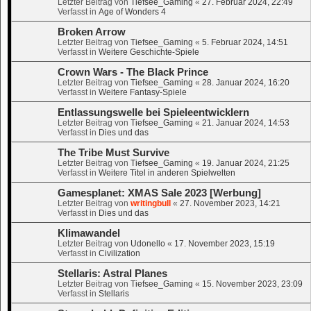
Letzter Beitrag von
Tiefsee_Gaming
«
27. Februar 2024, 22:49
Verfasst in
Age of Wonders 4
Broken Arrow
Letzter Beitrag von
Tiefsee_Gaming
«
5. Februar 2024, 14:51
Verfasst in
Weitere Geschichte-Spiele
Crown Wars - The Black Prince
Letzter Beitrag von
Tiefsee_Gaming
«
28. Januar 2024, 16:20
Verfasst in
Weitere Fantasy-Spiele
Entlassungswelle bei Spieleentwicklern
Letzter Beitrag von
Tiefsee_Gaming
«
21. Januar 2024, 14:53
Verfasst in
Dies und das
The Tribe Must Survive
Letzter Beitrag von
Tiefsee_Gaming
«
19. Januar 2024, 21:25
Verfasst in
Weitere Titel in anderen Spielwelten
Gamesplanet: XMAS Sale 2023 [Werbung]
Letzter Beitrag von
writingbull
«
27. November 2023, 14:21
Verfasst in
Dies und das
Klimawandel
Letzter Beitrag von
Udonello
«
17. November 2023, 15:19
Verfasst in
Civilization
Stellaris: Astral Planes
Letzter Beitrag von
Tiefsee_Gaming
«
15. November 2023, 23:09
Verfasst in
Stellaris