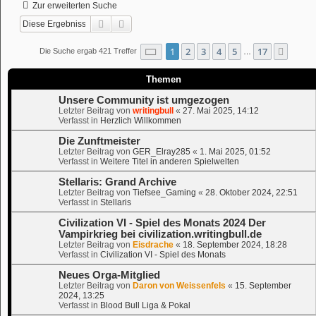
Zur erweiterten Suche
Suche
Erweiterte Suche
Seite
1
von
17
1
2
3
4
5
17
Nächs
Die Suche ergab 421 Treffer
…
Themen
Unsere Community ist umgezogen
Letzter Beitrag von
writingbull
«
27. Mai 2025, 14:12
Verfasst in
Herzlich Willkommen
Die Zunftmeister
Letzter Beitrag von
GER_Elray285
«
1. Mai 2025, 01:52
Verfasst in
Weitere Titel in anderen Spielwelten
Stellaris: Grand Archive
Letzter Beitrag von
Tiefsee_Gaming
«
28. Oktober 2024, 22:51
Verfasst in
Stellaris
Civilization VI - Spiel des Monats 2024 Der
Vampirkrieg bei civilization.writingbull.de
Letzter Beitrag von
Eisdrache
«
18. September 2024, 18:28
Verfasst in
Civilization VI - Spiel des Monats
Neues Orga-Mitglied
Letzter Beitrag von
Daron von Weissenfels
«
15. September
2024, 13:25
Verfasst in
Blood Bull Liga & Pokal