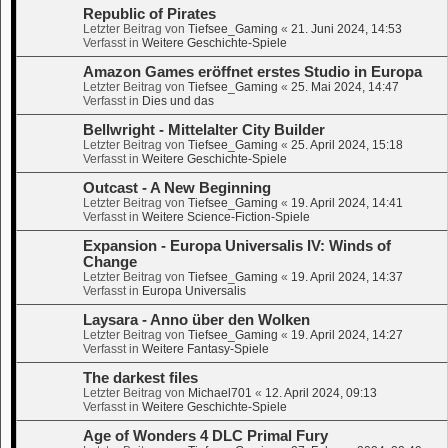
Republic of Pirates
Letzter Beitrag von
Tiefsee_Gaming
«
21. Juni 2024, 14:53
Verfasst in
Weitere Geschichte-Spiele
Amazon Games eröffnet erstes Studio in Europa
Letzter Beitrag von
Tiefsee_Gaming
«
25. Mai 2024, 14:47
Verfasst in
Dies und das
Bellwright - Mittelalter City Builder
Letzter Beitrag von
Tiefsee_Gaming
«
25. April 2024, 15:18
Verfasst in
Weitere Geschichte-Spiele
Outcast - A New Beginning
Letzter Beitrag von
Tiefsee_Gaming
«
19. April 2024, 14:41
Verfasst in
Weitere Science-Fiction-Spiele
Expansion - Europa Universalis IV: Winds of
Change
Letzter Beitrag von
Tiefsee_Gaming
«
19. April 2024, 14:37
Verfasst in
Europa Universalis
Laysara - Anno über den Wolken
Letzter Beitrag von
Tiefsee_Gaming
«
19. April 2024, 14:27
Verfasst in
Weitere Fantasy-Spiele
The darkest files
Letzter Beitrag von
Michael701
«
12. April 2024, 09:13
Verfasst in
Weitere Geschichte-Spiele
Age of Wonders 4 DLC Primal Fury