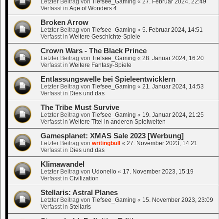
Letzter Beitrag von
Tiefsee_Gaming
«
27. Februar 2024, 22:49
Verfasst in
Age of Wonders 4
Broken Arrow
Letzter Beitrag von
Tiefsee_Gaming
«
5. Februar 2024, 14:51
Verfasst in
Weitere Geschichte-Spiele
Crown Wars - The Black Prince
Letzter Beitrag von
Tiefsee_Gaming
«
28. Januar 2024, 16:20
Verfasst in
Weitere Fantasy-Spiele
Entlassungswelle bei Spieleentwicklern
Letzter Beitrag von
Tiefsee_Gaming
«
21. Januar 2024, 14:53
Verfasst in
Dies und das
The Tribe Must Survive
Letzter Beitrag von
Tiefsee_Gaming
«
19. Januar 2024, 21:25
Verfasst in
Weitere Titel in anderen Spielwelten
Gamesplanet: XMAS Sale 2023 [Werbung]
Letzter Beitrag von
writingbull
«
27. November 2023, 14:21
Verfasst in
Dies und das
Klimawandel
Letzter Beitrag von
Udonello
«
17. November 2023, 15:19
Verfasst in
Civilization
Stellaris: Astral Planes
Letzter Beitrag von
Tiefsee_Gaming
«
15. November 2023, 23:09
Verfasst in
Stellaris