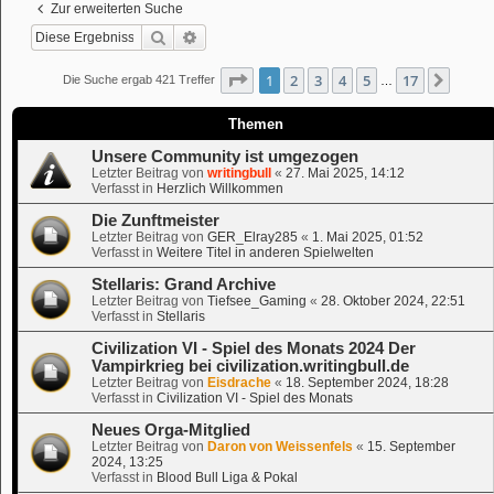
Zur erweiterten Suche
Suche
Erweiterte Suche
Seite
1
von
17
1
2
3
4
5
17
Nächs
Die Suche ergab 421 Treffer
…
Themen
Unsere Community ist umgezogen
Letzter Beitrag von
writingbull
«
27. Mai 2025, 14:12
Verfasst in
Herzlich Willkommen
Die Zunftmeister
Letzter Beitrag von
GER_Elray285
«
1. Mai 2025, 01:52
Verfasst in
Weitere Titel in anderen Spielwelten
Stellaris: Grand Archive
Letzter Beitrag von
Tiefsee_Gaming
«
28. Oktober 2024, 22:51
Verfasst in
Stellaris
Civilization VI - Spiel des Monats 2024 Der
Vampirkrieg bei civilization.writingbull.de
Letzter Beitrag von
Eisdrache
«
18. September 2024, 18:28
Verfasst in
Civilization VI - Spiel des Monats
Neues Orga-Mitglied
Letzter Beitrag von
Daron von Weissenfels
«
15. September
2024, 13:25
Verfasst in
Blood Bull Liga & Pokal