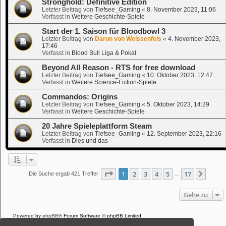
Stronghold: Definitive Edition
Letzter Beitrag von
Tiefsee_Gaming
«
8. November 2023, 11:06
Verfasst in
Weitere Geschichte-Spiele
Start der 1. Saison für Bloodbowl 3
Letzter Beitrag von
Daron von Weissenfels
«
4. November 2023,
17:46
Verfasst in
Blood Bull Liga & Pokal
Beyond All Reason - RTS for free download
Letzter Beitrag von
Tiefsee_Gaming
«
10. Oktober 2023, 12:47
Verfasst in
Weitere Science-Fiction-Spiele
Commandos: Origins
Letzter Beitrag von
Tiefsee_Gaming
«
5. Oktober 2023, 14:29
Verfasst in
Weitere Geschichte-Spiele
20 Jahre Spieleplattform Steam
Letzter Beitrag von
Tiefsee_Gaming
«
12. September 2023, 22:16
Verfasst in
Dies und das
Seite
1
von
17
1
2
3
4
5
17
Nächs
Die Suche ergab 421 Treffer
…
Gehe zu
Powered by
phpBB
® Forum Software © phpBB Limited
Deutsche Übersetzung durch
phpBB.de