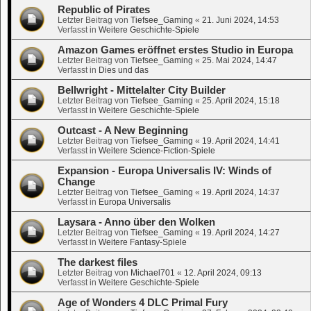
Republic of Pirates
Letzter Beitrag von
Tiefsee_Gaming
«
21. Juni 2024, 14:53
Verfasst in
Weitere Geschichte-Spiele
Amazon Games eröffnet erstes Studio in Europa
Letzter Beitrag von
Tiefsee_Gaming
«
25. Mai 2024, 14:47
Verfasst in
Dies und das
Bellwright - Mittelalter City Builder
Letzter Beitrag von
Tiefsee_Gaming
«
25. April 2024, 15:18
Verfasst in
Weitere Geschichte-Spiele
Outcast - A New Beginning
Letzter Beitrag von
Tiefsee_Gaming
«
19. April 2024, 14:41
Verfasst in
Weitere Science-Fiction-Spiele
Expansion - Europa Universalis IV: Winds of
Change
Letzter Beitrag von
Tiefsee_Gaming
«
19. April 2024, 14:37
Verfasst in
Europa Universalis
Laysara - Anno über den Wolken
Letzter Beitrag von
Tiefsee_Gaming
«
19. April 2024, 14:27
Verfasst in
Weitere Fantasy-Spiele
The darkest files
Letzter Beitrag von
Michael701
«
12. April 2024, 09:13
Verfasst in
Weitere Geschichte-Spiele
Age of Wonders 4 DLC Primal Fury