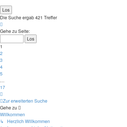
Die Suche ergab 421 Treffer
Seite
1
Gehe zu Seite:
von
17
1
2
3
4
5
…
17
Nächste
Zur erweiterten Suche
Gehe zu
Willkommen
↳ Herzlich Willkommen