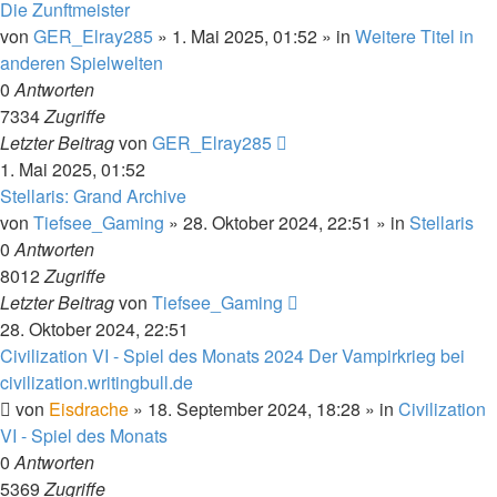
Die Zunftmeister
von
GER_Elray285
»
1. Mai 2025, 01:52
» in
Weitere Titel in
anderen Spielwelten
0
Antworten
7334
Zugriffe
Letzter Beitrag
von
GER_Elray285
1. Mai 2025, 01:52
Stellaris: Grand Archive
von
Tiefsee_Gaming
»
28. Oktober 2024, 22:51
» in
Stellaris
0
Antworten
8012
Zugriffe
Letzter Beitrag
von
Tiefsee_Gaming
28. Oktober 2024, 22:51
Civilization VI - Spiel des Monats 2024 Der Vampirkrieg bei
civilization.writingbull.de
von
Eisdrache
»
18. September 2024, 18:28
» in
Civilization
VI - Spiel des Monats
0
Antworten
5369
Zugriffe