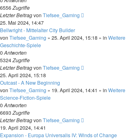
0
Antworten
6556
Zugriffe
Letzter Beitrag
von
Tiefsee_Gaming
25. Mai 2024, 14:47
Bellwright - Mittelalter City Builder
von
Tiefsee_Gaming
»
25. April 2024, 15:18
» in
Weitere
Geschichte-Spiele
0
Antworten
5324
Zugriffe
Letzter Beitrag
von
Tiefsee_Gaming
25. April 2024, 15:18
Outcast - A New Beginning
von
Tiefsee_Gaming
»
19. April 2024, 14:41
» in
Weitere
Science-Fiction-Spiele
0
Antworten
6693
Zugriffe
Letzter Beitrag
von
Tiefsee_Gaming
19. April 2024, 14:41
Expansion - Europa Universalis IV: Winds of Change