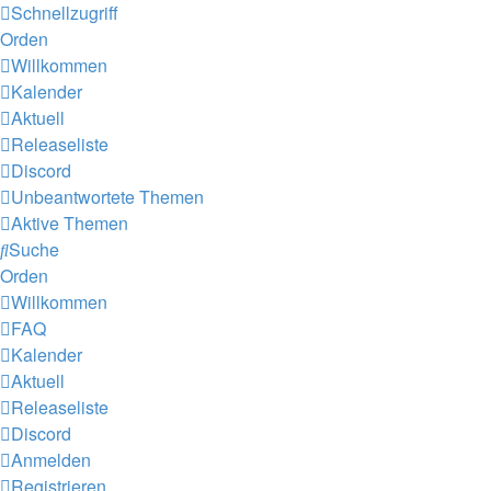
Schnellzugriff
Orden
Willkommen
Kalender
Aktuell
Releaseliste
Discord
Unbeantwortete Themen
Aktive Themen
Suche
Orden
Willkommen
FAQ
Kalender
Aktuell
Releaseliste
Discord
Anmelden
Registrieren