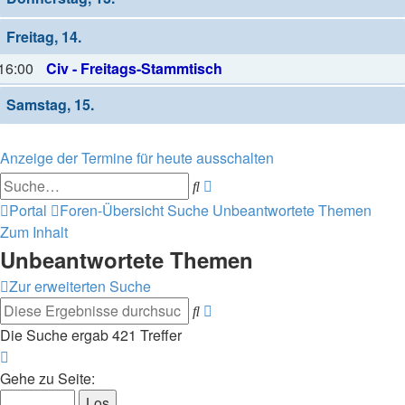
Freitag, 14.
16:00
Civ - Freitags-Stammtisch
Samstag, 15.
Anzeige der Termine für heute ausschalten
Erweiterte
Suche
Suche
Portal
Foren-Übersicht
Suche
Unbeantwortete Themen
Zum Inhalt
Unbeantwortete Themen
Zur erweiterten Suche
Erweiterte
Suche
Suche
Die Suche ergab 421 Treffer
Seite
1
Gehe zu Seite:
von